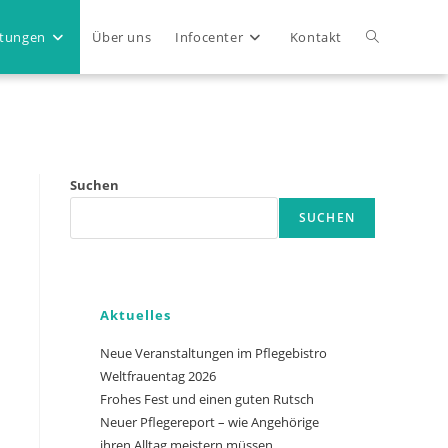
Website-
ltungen
Über uns
Infocenter
Kontakt
Suche
Close
umschalten
Suchen
SUCHEN
Aktuelles
Neue Veranstaltungen im Pflegebistro
Weltfrauentag 2026
Frohes Fest und einen guten Rutsch
Neuer Pflegereport – wie Angehörige
ihren Alltag meistern müssen