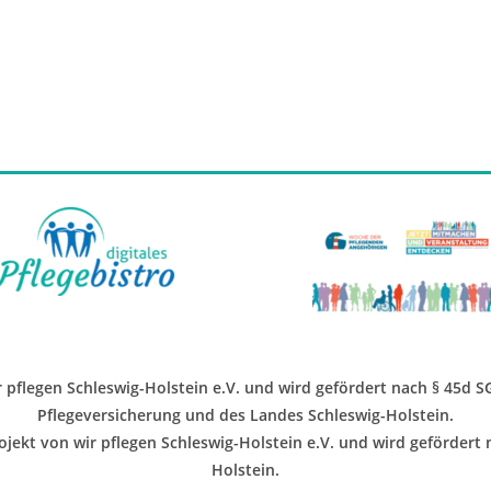
n
n
n
l
l
l
l
,
,
,
t
t
t
t
u
u
u
u
n
n
n
n
g
g
g
g
e
e
e
e
n
n
n
n
,
,
,
,
ir pflegen Schleswig-Holstein e.V. und wird gefördert nach § 45d 
Pflegeversicherung und des Landes Schleswig-Holstein.
jekt von wir pflegen Schleswig-Holstein e.V. und wird gefördert
Holstein.