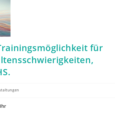
Trainingsmöglichkeit für
ltensschwierigkeiten,
HS.
staltungen
:
Uhr