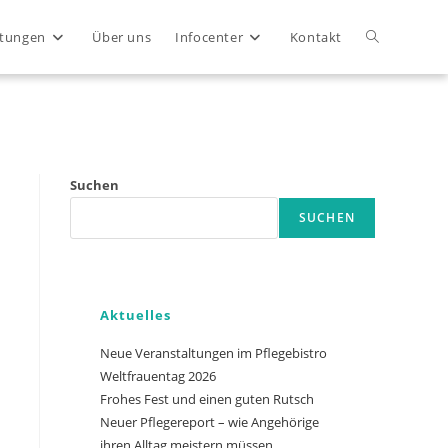
Website-
ltungen
Über uns
Infocenter
Kontakt
Suche
Close
umschalten
Suchen
SUCHEN
Aktuelles
Neue Veranstaltungen im Pflegebistro
Weltfrauentag 2026
Frohes Fest und einen guten Rutsch
Neuer Pflegereport – wie Angehörige
ihren Alltag meistern müssen