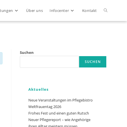
Website-
ltungen
Über uns
Infocenter
Kontakt
Suche
umschalten
Suchen
SUCHEN
Close
Aktuelles
Neue Veranstaltungen im Pflegebistro
Weltfrauentag 2026
Frohes Fest und einen guten Rutsch
Neuer Pflegereport – wie Angehörige
ihren Alltag meistern müssen