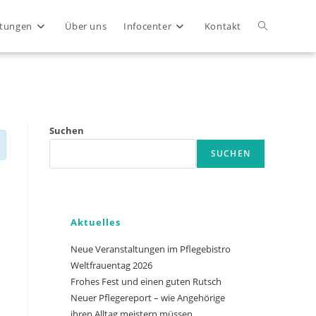
Website-
ltungen
Über uns
Infocenter
Kontakt
Suche
umschalten
Suchen
Close
SUCHEN
Aktuelles
Neue Veranstaltungen im Pflegebistro
Weltfrauentag 2026
Frohes Fest und einen guten Rutsch
Neuer Pflegereport – wie Angehörige
ihren Alltag meistern müssen