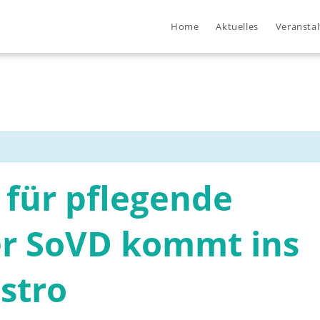
Home
Aktuelles
Veransta
 für pflegende
er SoVD kommt ins
istro