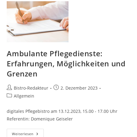
Aggressionen
Ambulante Pflegedienste:
Erfahrungen, Möglichkeiten und
Grenzen
Beitrags-
Beitrag
Bistro-Redakteur
2. Dezember 2023
Autor:
veröffentlicht:
Beitrags-
Allgemein
Kategorie:
digitales Pflegebistro am 13.12.2023, 15.00 - 17.00 Uhr
Referentin: Domenique Geiseler
Ambulante
Weiterlesen