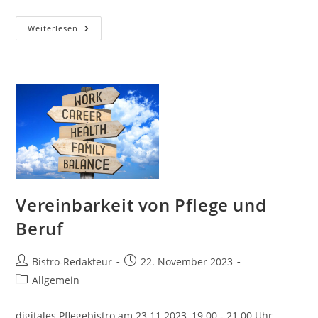
Tabu
Weiterlesen
In
Der
Pflege:
Gewalt
Und
Aggressionen
Vereinbarkeit von Pflege und
Beruf
Beitrags-
Beitrag
Bistro-Redakteur
22. November 2023
Autor:
veröffentlicht:
Beitrags-
Allgemein
Kategorie:
digitales Pflegebistro am 23.11.2023, 19.00 - 21.00 Uhr