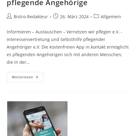
pflegende Angehörige
Beitrags-
Beitrag
Beitrags-
Bistro-Redakteur
26. März 2024
Allgemein
Autor:
veröffentlicht:
Kategorie:
Informieren – Austauschen – Vernetzen wir pflegen e.V. -
Interessenvertretung und Selbsthilfe pflegender
Angehöriger e.V. Die kostenfreien App in.kontakt ermöglicht
es pflegenden Angehörigen sich mit anderen Menschen,
die in der…
In.kontakt
Weiterlesen
–
Die
App
Für
Pflegende
Angehörige