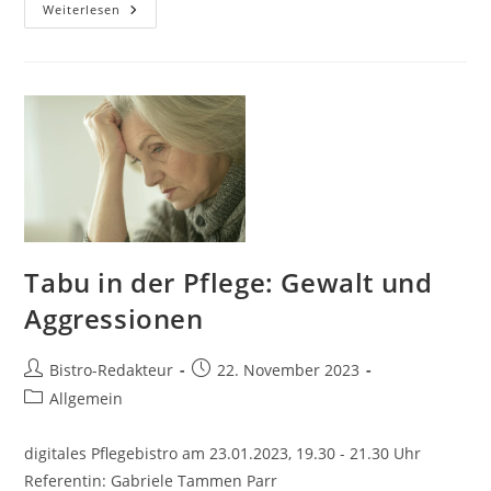
Selbstfürsorge:
Weiterlesen
Wo
Bleibe
Ich?
Tabu in der Pflege: Gewalt und
Aggressionen
Beitrags-
Beitrag
Bistro-Redakteur
22. November 2023
Autor:
veröffentlicht:
Beitrags-
Allgemein
Kategorie:
digitales Pflegebistro am 23.01.2023, 19.30 - 21.30 Uhr
Referentin: Gabriele Tammen Parr