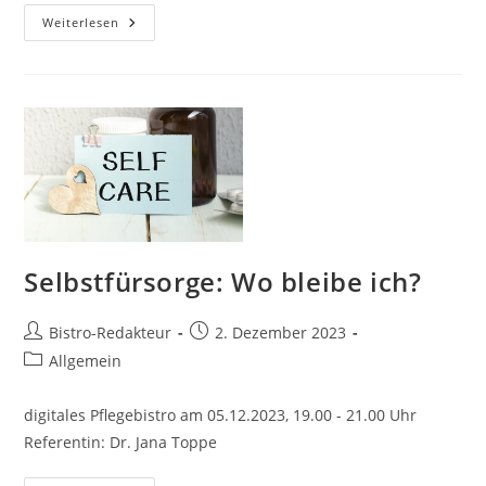
Selbstfürsorge:
Weiterlesen
Was
Kann
Ich
Wieder
Für
Mich
Tun?
Selbstfürsorge: Wo bleibe ich?
Beitrags-
Beitrag
Bistro-Redakteur
2. Dezember 2023
Autor:
veröffentlicht:
Beitrags-
Allgemein
Kategorie:
digitales Pflegebistro am 05.12.2023, 19.00 - 21.00 Uhr
Referentin: Dr. Jana Toppe