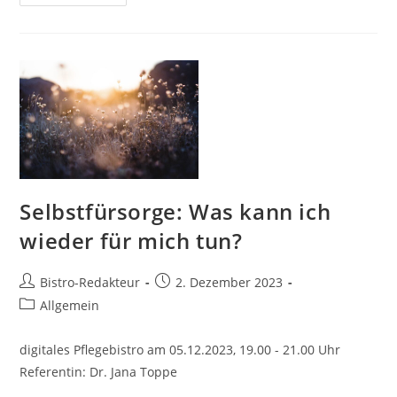
Pflegedienste:
Erfahrungen,
Möglichkeiten
Und
Grenzen
Selbstfürsorge: Was kann ich
wieder für mich tun?
Beitrags-
Beitrag
Bistro-Redakteur
2. Dezember 2023
Autor:
veröffentlicht:
Beitrags-
Allgemein
Kategorie:
digitales Pflegebistro am 05.12.2023, 19.00 - 21.00 Uhr
Referentin: Dr. Jana Toppe