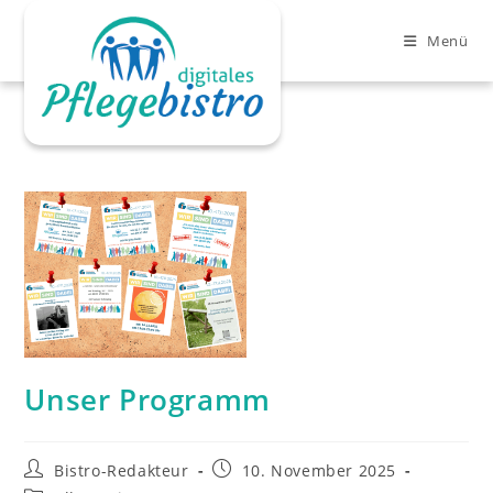
Zum
Inhalt
Menü
springen
Unser Programm
Clo
Beitrags-
Beitrag
Bistro-Redakteur
10. November 2025
Autor:
veröffentlicht: