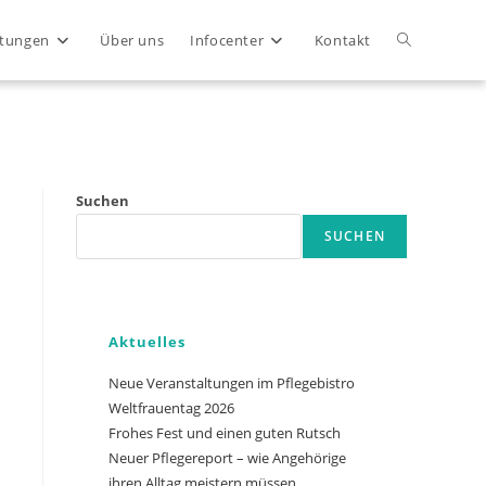
Website-
ltungen
Über uns
Infocenter
Kontakt
Suche
Close
umschalten
Suchen
SUCHEN
Aktuelles
Neue Veranstaltungen im Pflegebistro
Weltfrauentag 2026
Frohes Fest und einen guten Rutsch
Neuer Pflegereport – wie Angehörige
ihren Alltag meistern müssen