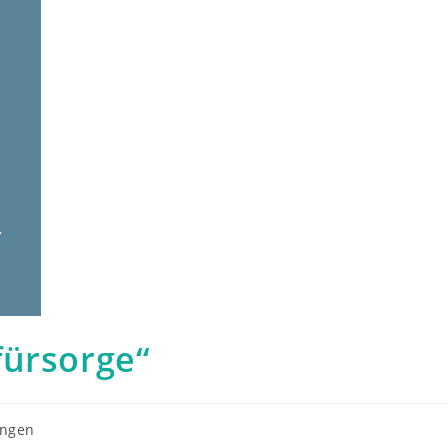
fürsorge“
ungen