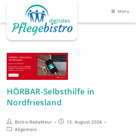
Zum
Inhalt
Menü
springen
Clo
HÖRBAR-Selbsthilfe in
Nordfriesland
Beitrags-
Beitrag
Bistro-Redakteur
13. August 2024
Autor:
veröffentlicht:
Beitrags-
Allgemein
Kategorie: