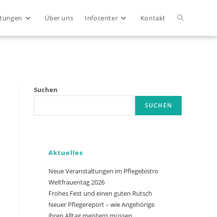
Website-
ltungen
Über uns
Infocenter
Kontakt
Suche
Close
umschalten
Suchen
SUCHEN
Aktuelles
Neue Veranstaltungen im Pflegebistro
Weltfrauentag 2026
Frohes Fest und einen guten Rutsch
Neuer Pflegereport – wie Angehörige
ihren Alltag meistern müssen