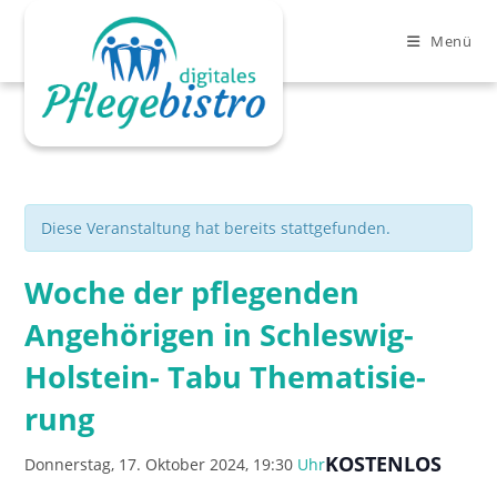
Zum
Inhalt
Menü
springen
Diese Veranstaltung hat bereits stattgefunden.
Woche der pflegenden
Clo
Angehörigen in Schleswig-
Holstein- Tabu The­ma­ti­sie­
rung
KOSTENLOS
Donnerstag, 17. Oktober 2024, 19:30
Uhr